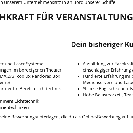
an unserem Unternehmenssitz in
an Bord unserer Schiffe
.
CHKRAFT FÜR VERANSTALTUNG
Dein bisheriger Ku
ver und Laser Systeme
Ausbildung zur Fachkraft
ungen im bordeigenen Theater
einschlägiger Erfahrung 
dMA 2/3, coolux Pandoras Box,
Fundierte Erfahrung im p
teme)
Medienservern und Las
tner im Bereich Lichttechnik
Sichere Englischkenntni
Hohe Belastbarkeit, Teamf
inment Lichttechnik
hnentechnikern
f deine Bewerbungsunterlagen, die du als Online-Bewerbung auf 