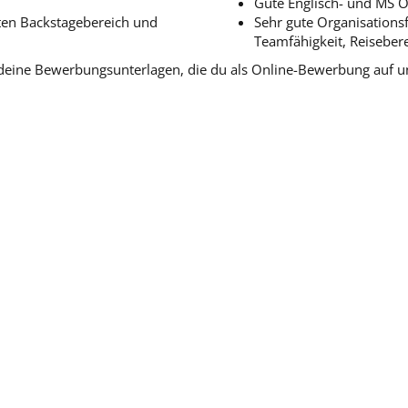
Gute Englisch- und MS O
ten Backstagebereich und
Sehr gute Organisationsf
Teamfähigkeit, Reiseberei
f deine Bewerbungsunterlagen, die du als Online-Bewerbung auf 