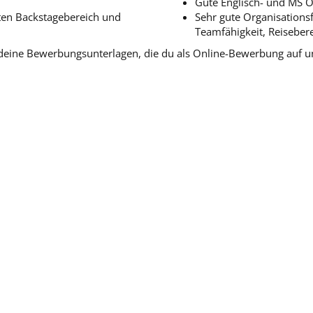
Gute Englisch- und MS O
ten Backstagebereich und
Sehr gute Organisationsf
Teamfähigkeit, Reiseberei
f deine Bewerbungsunterlagen, die du als Online-Bewerbung auf 